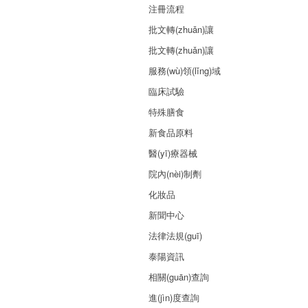
注冊流程
批文轉(zhuǎn)讓
批文轉(zhuǎn)讓
服務(wù)領(lǐng)域
臨床試驗
特殊膳食
新食品原料
醫(yī)療器械
院內(nèi)制劑
化妝品
新聞中心
法律法規(guī)
泰陽資訊
相關(guān)查詢
進(jìn)度查詢