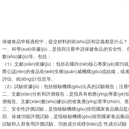
保健食品申報
過程中，提交材料的術(shù)語和定義都是什么？
一、科學(xué)依據(jù)，是指與注冊申請保健食品的安全性、保健
數(shù)據(jù)等。包括：
（1）文獻(xiàn)依據(jù)：包括在國內(nèi)核心專業(yè)期
際公認(rèn)的食品衛(wèi)生權(quán)威機構(gòu)或組織，或者我
評估、統(tǒng)計信息等。
（2）試驗依據(jù)：包括檢驗機構(gòu)出具的試驗報告；注
二、文獻(xiàn)分析和評價報告，是指具有相應(yīng)專業(y
價報告。文獻(xiàn)數(shù)據(jù)的收集應(yīng)查準(zhǔn)
三、安全性評價試驗，是指檢驗機構(gòu)按照國家食品藥品監(j
四、保健功能評價試驗，是指檢驗機構(gòu)按照國家食品藥品監
試驗和人群食用評價試驗。功效成分或標(biāo)志 性成分試