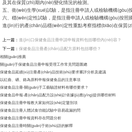
及其在保質(zhì)期內(nèi)變化情況的檢測。
五、衛(wèi)生學(xué)試驗，是指注冊申請人或檢驗機構(gòu)
六、穩(wěn)定性試驗，是指注冊申請人或檢驗機構(gòu)按
進(jìn)行的產(chǎn)品穩(wěn)定性重點考察指標(biāo)在保質(zhì
上一篇：
進(jìn)口保健食品注冊申請申報資料包括哪些內(nèi)容？
下一篇：
保健食品注冊產(chǎn)品配方原料包括哪些？
相關(guān)推薦
關(guān)于保健食品注冊申報受理工作常見問題匯總
保健食品延續(xù)注冊產(chǎn)品技術(shù)要求審評分析及建議
以紅曲、硒、鉻為原料申報保健食品的注意事項
保健食品注冊-關(guān)于工藝驗證材料有哪些要求？
保健食品申報-產(chǎn)品配方設(shè)計依據(jù)應(yīng)提供哪些材料
保健食品注冊申報教大家如何設(shè)定鑒別項
保健食品注冊人體試食功能試驗中容易疏漏的問
保健食品注冊申報資料存在問題分析
保健食品注冊時關(guān)于術(shù)語的解釋